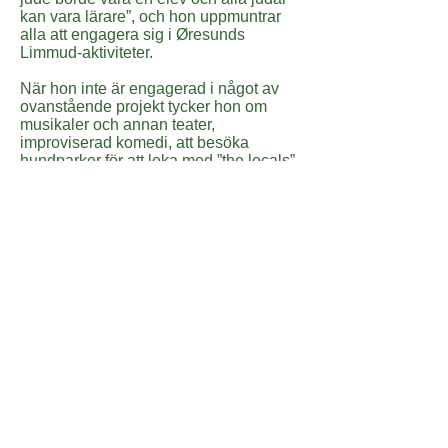
kan vara lärare”, och hon uppmuntrar
alla att engagera sig i Øresunds
Limmud-aktiviteter.
När hon inte är engagerad i något av
ovanstående projekt tycker hon om
musikaler och annan teater,
improviserad komedi, att besöka
hundparker för att leka med ”the locals”
och vegansk matlagning och mat.
Kontakt
Om du har frågor eller vill veta mer om
Sukkat Shalom, är du varmt
välkommen att kontakta Rebecca!
rabbi.rebecca@sukkatshalom.se