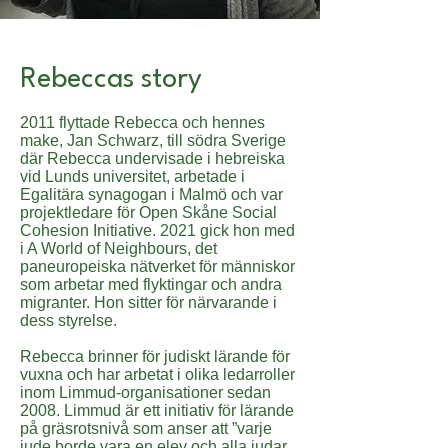
Rebeccas story
2011 flyttade Rebecca och hennes
make, Jan Schwarz, till södra Sverige
där Rebecca undervisade i hebreiska
vid Lunds universitet, arbetade i
Egalitära synagogan i Malmö och var
projektledare för Open Skåne Social
Cohesion Initiative. 2021 gick hon med
i A World of Neighbours, det
paneuropeiska nätverket för människor
som arbetar med flyktingar och andra
migranter. Hon sitter för närvarande i
dess styrelse.
Rebecca brinner för judiskt lärande för
vuxna och har arbetat i olika ledarroller
inom Limmud-organisationer sedan
2008. Limmud är ett initiativ för lärande
på gräsrotsnivå som anser att ”varje
jude borde vara en elev och alla judar